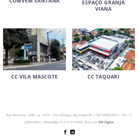
COMVEM SANTANA
ESPAÇO GRANJA
VIANA
CC VILA MASCOTE
CC TAQUARI
Rua Alvorada, 1289 - cj. 1303 | Vila Olímpia, São Paulo-SP | CEP 04550-004 | TEL: 11
2309-4001 | WhatsApp 11 9.9157-0953. Feito por
DW Digital