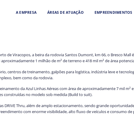
A EMPRESA
ÁREAS DE ATUAÇÃO
EMPREENDIMENTOS
orto de Viracopos, a beira da rodovia Santos Dumont, km 66, o Bresco Mal
 aproximadamente 1 milhão de m² de terreno e 418 mil m² de área potencia
io, centros de treinamento, galpões para logística, indústria leve e tecnol
mplexo, bem como da rodovia.
einamento da Azul Linhas Aéreas com área de aproximadamente 7 mil m² e o
s construídas no modelo sob medida (Build to suit).
lojas DRIVE Thru, além de amplo estacionamento, sendo grande oportunidade
eendimento com enorme visibilidade, alto fluxo de veículos e consumo de 