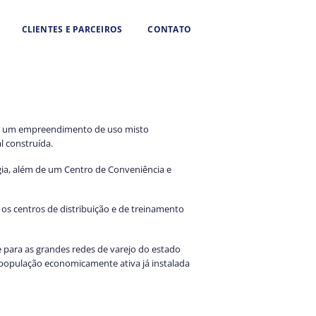
CLIENTES E PARCEIROS
CONTATO
l é um empreendimento de uso misto
l construída.
ogia, além de um Centro de Conveniência e
s centros de distribuição e de treinamento
 para as grandes redes de varejo do estado
população economicamente ativa já instalada